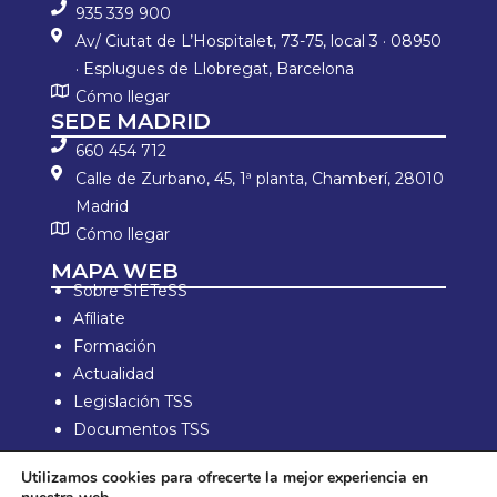
935 339 900
Av/ Ciutat de L’Hospitalet, 73-75, local 3 · 08950
· Esplugues de Llobregat, Barcelona
Cómo llegar
SEDE MADRID
660 454 712
Calle de Zurbano, 45, 1ª planta, Chamberí, 28010
Madrid
Cómo llegar
MAPA WEB
Sobre SIETeSS
Afíliate
Formación
Actualidad
Legislación TSS
Documentos TSS
Información laboral
Utilizamos cookies para ofrecerte la mejor experiencia en
Zona de Socios