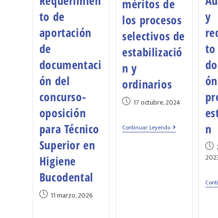
Requerimien
Au
méritos de
to de
y
los procesos
aportación
re
selectivos de
de
to
estabilizació
documentaci
do
n y
ón del
ón
ordinarios
concurso-
pr
17 octubre, 2024
oposición
es
para Técnico
n
Continuar Leyendo
Superior en
202
Higiene
Bucodental
Cont
11 marzo, 2026