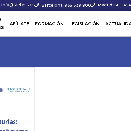
info@sietess.es
Madrid: 660 454
Barcelona: 935 339 900
E
AFÍLIATE
FORMACIÓN
LEGISLACIÓN
ACTUALID
SS
turias: