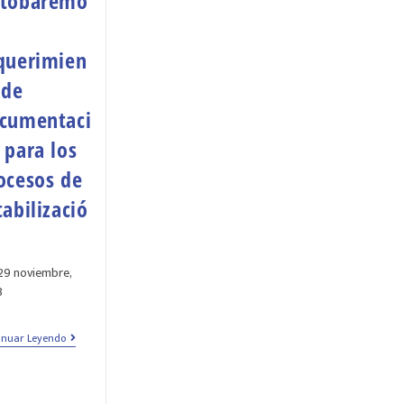
tobaremo
querimien
 de
cumentaci
 para los
ocesos de
tabilizació
29 noviembre,
3
inuar Leyendo