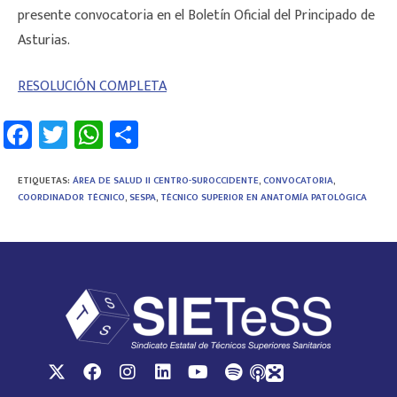
presente convocatoria en el Boletín Oficial del Principado de
Asturias.
RESOLUCIÓN COMPLETA
Fa
T
W
C
ce
wi
h
o
b
tt
at
m
ETIQUETAS
:
ÁREA DE SALUD II CENTRO-SUROCCIDENTE
,
CONVOCATORIA
,
COORDINADOR TÉCNICO
,
SESPA
,
TÉCNICO SUPERIOR EN ANATOMÍA PATOLÓGICA
o
er
sA
p
ok
p
ar
p
tir