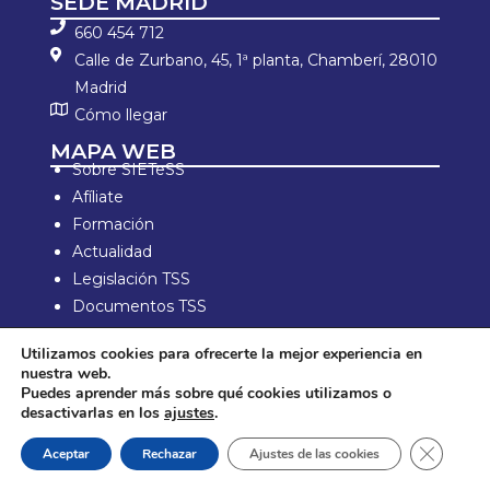
SEDE MADRID
660 454 712
Calle de Zurbano, 45, 1ª planta, Chamberí, 28010
Madrid
Cómo llegar
MAPA WEB
Sobre SIETeSS
Afíliate
Formación
Actualidad
Legislación TSS
Documentos TSS
Información laboral
Utilizamos cookies para ofrecerte la mejor experiencia en
Zona de Socios
nuestra web.
Puedes aprender más sobre qué cookies utilizamos o
Aviso Legal y política de privacidad
desactivarlas en los
ajustes
.
Política de compra y devolución
Política de Cookies
Cerrar e
Aceptar
Rechazar
Ajustes de las cookies