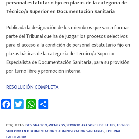
personal estatutario fijo en plazas de la categoría de
Técnico/a Superior en Documentación Sanitaria
Publicada la designación de los miembros que van a formar
parte del Tribunal que ha de juzgar los procesos selectivos
para el acceso a la condición de personal estatutario fijo en
plazas básicas de la categoría de Técnico/a Superior
Especialista de Documentación Sanitaria, para su provisión
por turno libre y promoción interna.
RESOLUCIÓN COMPLETA
Fa
T
W
C
ce
wi
h
o
b
tt
at
m
ETIQUETAS
:
DESIGNACIÓN
,
MIEMBROS
,
SERVICIO ARAGONÉS DE SALUD
,
TÉCNICO
o
er
sA
p
SUPERIOR EN DOCUMENTACIÓN Y ADMINISTRACIÓN SANITARIAS
,
TRIBUNAL
CALIFICADOR