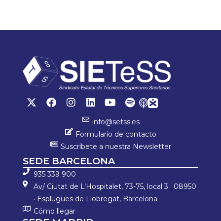
ok
p
ar
p
tir
info@setss.es
Formulario de contacto
Suscríbete a nuestra Newsletter
SEDE BARCELONA
935 339 900
Av/ Ciutat de L’Hospitalet, 73-75, local 3 · 08950
· Esplugues de Llobregat, Barcelona
Cómo llegar