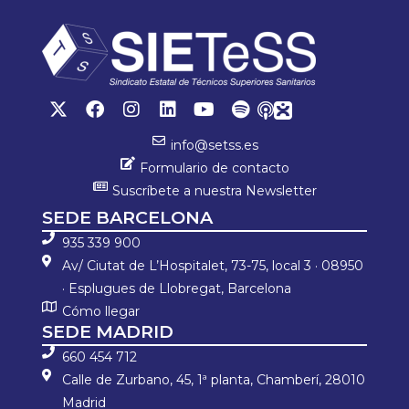
p
tir
info@setss.es
Formulario de contacto
Suscríbete a nuestra Newsletter
SEDE BARCELONA
935 339 900
Av/ Ciutat de L’Hospitalet, 73-75, local 3 · 08950
· Esplugues de Llobregat, Barcelona
Cómo llegar
SEDE MADRID
660 454 712
Calle de Zurbano, 45, 1ª planta, Chamberí, 28010
Madrid