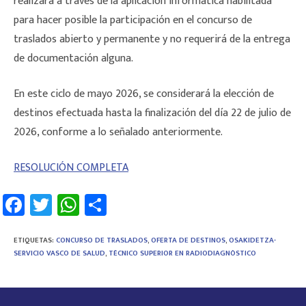
realizará a través de la aplicación informática habilitada
para hacer posible la participación en el concurso de
traslados abierto y permanente y no requerirá de la entrega
de documentación alguna.
En este ciclo de mayo 2026, se considerará la elección de
destinos efectuada hasta la finalización del día 22 de julio de
2026, conforme a lo señalado anteriormente.
RESOLUCIÓN COMPLETA
Fa
T
W
C
ce
wi
h
o
b
tt
at
m
ETIQUETAS
:
CONCURSO DE TRASLADOS
,
OFERTA DE DESTINOS
,
OSAKIDETZA-
SERVICIO VASCO DE SALUD
,
TÉCNICO SUPERIOR EN RADIODIAGNÓSTICO
o
er
sA
p
ok
p
ar