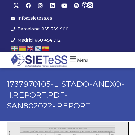
info@sietess.es
Barcelona: 935 339 900
Madrid: 660 454 712
Menú
1737970105-LISTADO-ANEXO-
II.REPORT.PDF-
SAN802022-.REPORT