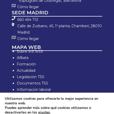
· Esplugues de Llobregat, Barcelona
Cómo llegar
SEDE MADRID
660 454 712
Calle de Zurbano, 45, 1ª planta, Chamberí, 28010
Madrid
Cómo llegar
MAPA WEB
Sobre SIETeSS
Afíliate
Formación
Actualidad
Legislación TSS
Documentos TSS
Información laboral
Zona de Socios
Utilizamos cookies para ofrecerte la mejor experiencia en
nuestra web.
Aviso Legal y política de privacidad
Puedes aprender más sobre qué cookies utilizamos o
Política de compra y devolución
desactivarlas en los
ajustes
.