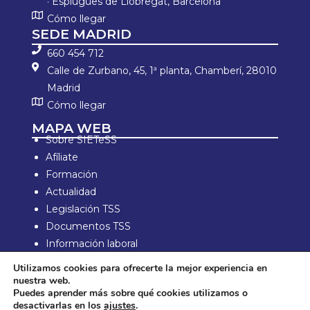
· Esplugues de Llobregat, Barcelona
Cómo llegar
SEDE MADRID
660 454 712
Calle de Zurbano, 45, 1ª planta, Chamberí, 28010
Madrid
Cómo llegar
MAPA WEB
Sobre SIETeSS
Afíliate
Formación
Actualidad
Legislación TSS
Documentos TSS
Información laboral
Zona de Socios
Utilizamos cookies para ofrecerte la mejor experiencia en
nuestra web.
Aviso Legal y política de privacidad
Puedes aprender más sobre qué cookies utilizamos o
Política de compra y devolución
desactivarlas en los
ajustes
.