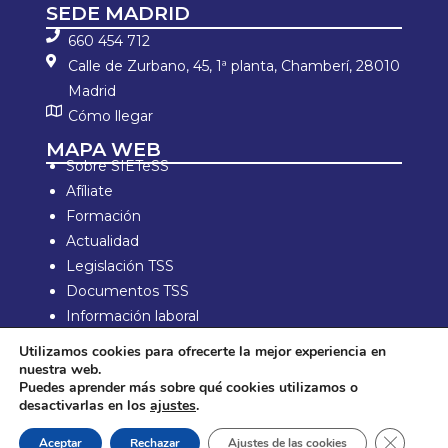
SEDE MADRID
660 454 712
Calle de Zurbano, 45, 1ª planta, Chamberí, 28010
Madrid
Cómo llegar
MAPA WEB
Sobre SIETeSS
Afíliate
Formación
Actualidad
Legislación TSS
Documentos TSS
Información laboral
Zona de Socios
Utilizamos cookies para ofrecerte la mejor experiencia en
nuestra web.
Aviso Legal y política de privacidad
Puedes aprender más sobre qué cookies utilizamos o
Política de compra y devolución
desactivarlas en los
ajustes
.
Política de Cookies
Cerrar e
Aceptar
Rechazar
Ajustes de las cookies