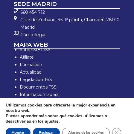
SEDE MADRID
660 454 712
Calle de Zurbano, 45, 1ª planta, Chamberí, 28010
Madrid
Cómo llegar
MAPA WEB
Sobre SIETeSS
Afíliate
Formación
Actualidad
Legislación TSS
Documentos TSS
Información laboral
Zona de Socios
Utilizamos cookies para ofrecerte la mejor experiencia en
nuestra web.
Aviso Legal y política de privacidad
Puedes aprender más sobre qué cookies utilizamos o
Política de compra y devolución
desactivarlas en los
ajustes
.
Política de Cookies
Cerrar e
Aceptar
Rechazar
Ajustes de las cookies