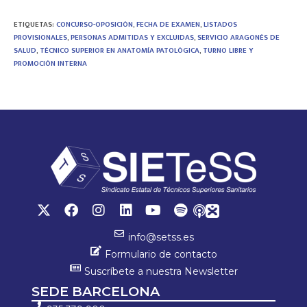
b
tt
at
m
ETIQUETAS
:
CONCURSO-OPOSICIÓN
,
FECHA DE EXAMEN
,
LISTADOS
o
er
sA
p
PROVISIONALES
,
PERSONAS ADMITIDAS Y EXCLUIDAS
,
SERVICIO ARAGONÉS DE
SALUD
,
TÉCNICO SUPERIOR EN ANATOMÍA PATOLÓGICA
,
TURNO LIBRE Y
ok
p
ar
PROMOCIÓN INTERNA
p
tir
info@setss.es
Formulario de contacto
Suscríbete a nuestra Newsletter
SEDE BARCELONA