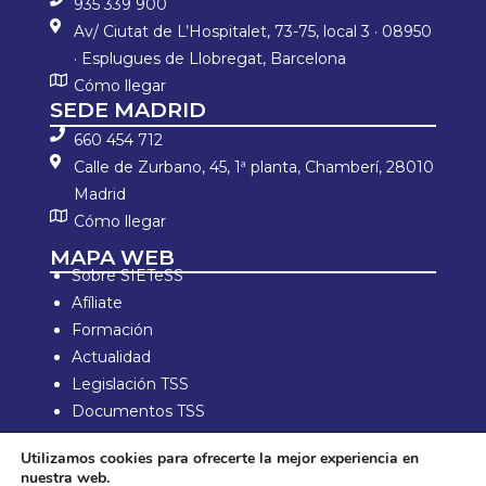
935 339 900
Av/ Ciutat de L’Hospitalet, 73-75, local 3 · 08950
· Esplugues de Llobregat, Barcelona
Cómo llegar
SEDE MADRID
660 454 712
Calle de Zurbano, 45, 1ª planta, Chamberí, 28010
Madrid
Cómo llegar
MAPA WEB
Sobre SIETeSS
Afíliate
Formación
Actualidad
Legislación TSS
Documentos TSS
Información laboral
Utilizamos cookies para ofrecerte la mejor experiencia en
Zona de Socios
nuestra web.