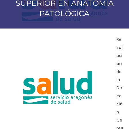
SUPERIOR EN ANATOMÍA
PATOLÓGICA
Re
sol
uci
ón
de
la
Dir
ec
ció
n
Ge
ren