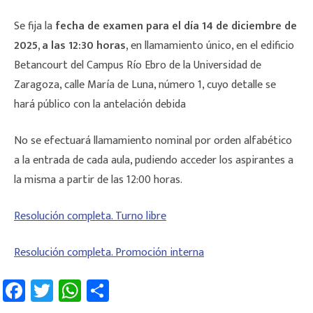
Se fija la
fecha de examen para el día 14 de diciembre de
2025, a las 12:30 horas,
en llamamiento único, en el edificio
Betancourt del Campus Río Ebro de la Universidad de
Zaragoza, calle María de Luna, número 1, cuyo detalle se
hará público con la antelación debida
No se efectuará llamamiento nominal por orden alfabético
a la entrada de cada aula, pudiendo acceder los aspirantes a
la misma a partir de las 12:00 horas.
Resolución completa. Turno libre
Resolución completa. Promoción interna
Fa
T
W
C
ce
wi
h
o