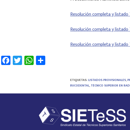
Resolución completa y listado
Resolución completa y listado
Resolución completa y listado
Fa
T
W
C
ce
wi
h
o
b
tt
at
m
ETIQUETAS
:
LISTADOS PROVISIONALES
,
P
o
er
sA
p
BUCODENTAL
,
TÉCNICO SUPERIOR EN RA
ok
p
ar
p
tir