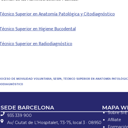
 Técnico Superior en Anatomía Patológica y Citodiagnóstico
 Técnico Superior en Higiene Bucodental
 Técnico Superior en Radiodiagnóstico
ROCESO DE MOVILIDAD VOLUNTARIA
,
SESPA
,
TÉCNICO SUPERIOR EN ANATOMÍA PATOLÓGI
DIODIAGNÓSTICO
SEDE BARCELONA
MAPA W
Sobre SI
935 339 900
Afíliate
Av/ Ciutat de L’Hospitalet, 73-75, local 3 · 08950
Formació