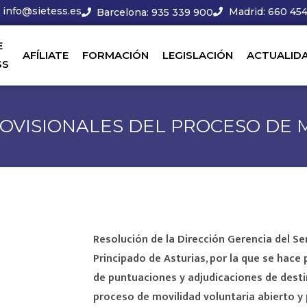
info@sietess.es
Madrid: 660 454
Barcelona: 935 339 900
E
AFÍLIATE
FORMACIÓN
LEGISLACIÓN
ACTUALID
SS
ROVISIONALES DEL PROCESO DE
Resolución de la Dirección Gerencia del Ser
Principado de Asturias, por la que se hace p
de puntuaciones y adjudicaciones de desti
proceso de movilidad voluntaria abierto y 