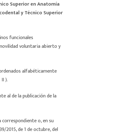
cnico Superior en Anatomía
ucodental y Técnico Superior
inos funcionales
ovilidad voluntaria abierto y
s ordenados alfabéticamente
I ).
te al de la publicación de la
a correspondiente o, en su
 39/2015, de 1 de octubre, del