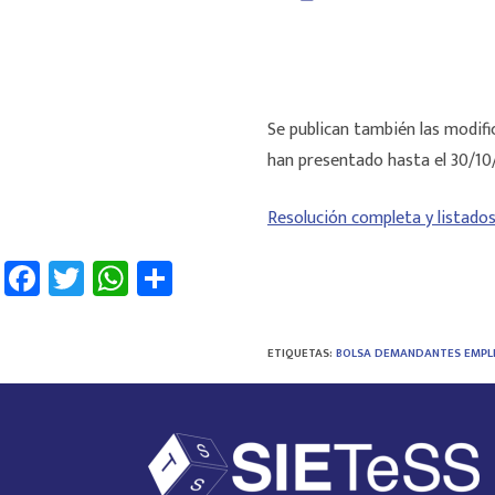
Se publican también las modifi
han presentado hasta el 30/1
Resolución completa y listado
Fa
T
W
C
ce
wi
h
o
b
tt
at
m
ETIQUETAS
:
BOLSA DEMANDANTES EMPL
o
er
sA
p
ok
p
ar
p
tir