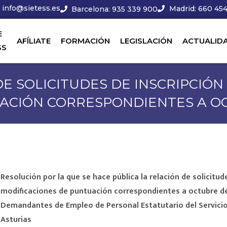
info@sietess.es
Madrid: 660 454
Barcelona: 935 339 900
E
AFÍLIATE
FORMACIÓN
LEGISLACIÓN
ACTUALID
SS
DE SOLICITUDES DE INSCRIPCIÓN
ACIÓN CORRESPONDIENTES A O
Resolución por la que se hace pública la relación de solicitud
modificaciones de puntuación correspondientes a octubre de 
Demandantes de Empleo de Personal Estatutario del Servicio
Asturias