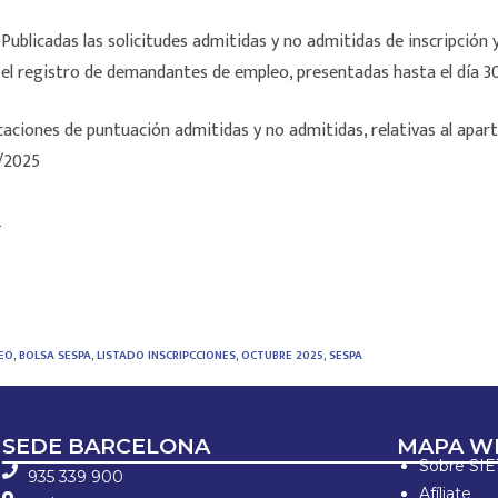
Publicadas las solicitudes admitidas y no admitidas de inscripción
el registro de demandantes de empleo, presentadas hasta el día 
caciones de puntuación admitidas y no admitidas, relativas al apar
0/2025
s
EO
,
BOLSA SESPA
,
LISTADO INSCRIPCCIONES
,
OCTUBRE 2025
,
SESPA
SEDE BARCELONA
MAPA W
Sobre SI
935 339 900
Afíliate