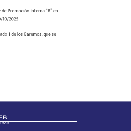
 y de Promoción Interna “B” en
30/10/2025
tado 1 de los Baremos, que se
EB
ETeSS