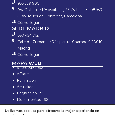
935 339 900
Av/ Ciutat de L’Hospitalet, 73-75, local 3 · 08950
· Esplugues de Llobregat, Barcelona
Cómo llegar
SEDE MADRID
660 454 712
Calle de Zurbano, 45, 1ª planta, Chamberí, 28010
Madrid
Cómo llegar
MAPA WEB
Sobre SIETeSS
Afíliate
Formación
Actualidad
Legislación TSS
Documentos TSS
Información laboral
Utilizamos cookies para ofrecerte la mejor experiencia en
Zona de Socios