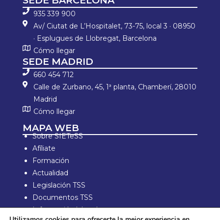
SEDE BARCELONA
935 339 900
Av/ Ciutat de L’Hospitalet, 73-75, local 3 · 08950
· Esplugues de Llobregat, Barcelona
Cómo llegar
SEDE MADRID
660 454 712
Calle de Zurbano, 45, 1ª planta, Chamberí, 28010
Madrid
Cómo llegar
MAPA WEB
Sobre SIETeSS
Afíliate
Formación
Actualidad
Legislación TSS
Documentos TSS
Información laboral
Utilizamos cookies para ofrecerte la mejor experiencia en