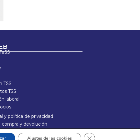
EB
ETeSS
n
d
ón TSS
os TSS
n laboral
ocios
l y política de privacidad
de compra y devolución
e Cookies
Cerrar el banner de cook
zar
Ajustes de las cookies