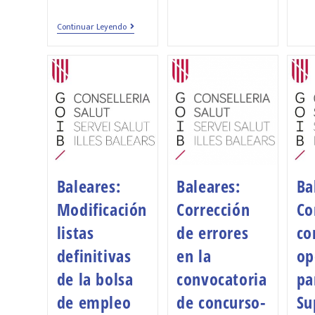
Continuar Leyendo
Baleares:
Baleares:
Ba
Modificación
Corrección
Co
listas
de errores
co
definitivas
en la
op
de la bolsa
convocatoria
pa
de empleo
de concurso-
Su