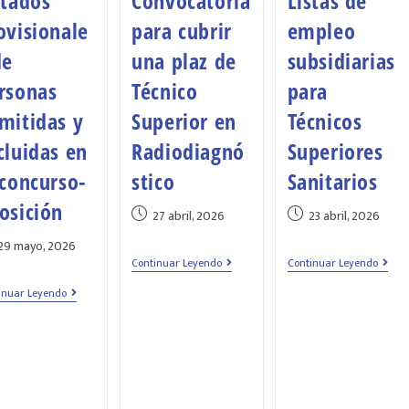
stados
Convocatoria
Listas de
ovisionale
para cubrir
empleo
de
una plaz de
subsidiarias
rsonas
Técnico
para
mitidas y
Superior en
Técnicos
cluidas en
Radiodiagnó
Superiores
 concurso-
stico
Sanitarios
osición
27 abril, 2026
23 abril, 2026
29 mayo, 2026
Continuar Leyendo
Continuar Leyendo
inuar Leyendo