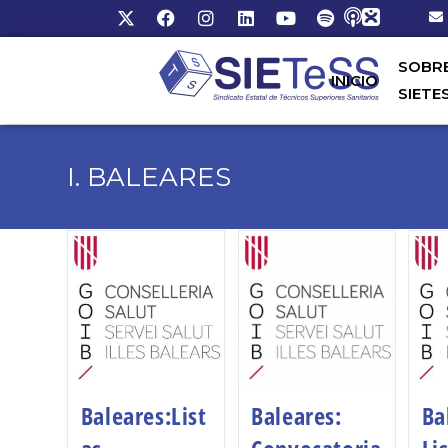
SOBR
INICIO
SIETE
I. BALEARES
Baleares:List
Baleares:
Ba