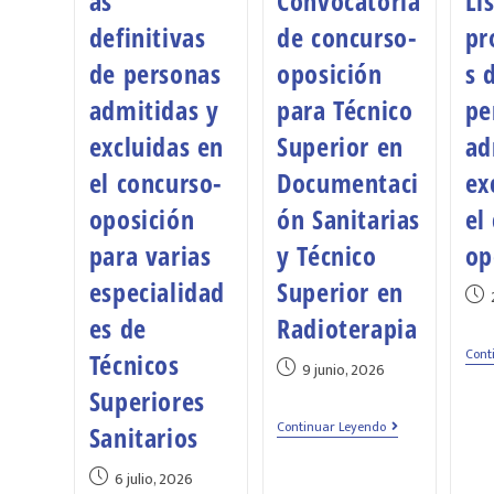
as
Convocatoria
Li
definitivas
de concurso-
pr
de personas
oposición
s 
admitidas y
para Técnico
pe
excluidas en
Superior en
ad
el concurso-
Documentaci
ex
oposición
ón Sanitarias
el
para varias
y Técnico
op
especialidad
Superior en
es de
Radioterapia
Cont
Técnicos
9 junio, 2026
Superiores
Continuar Leyendo
Sanitarios
6 julio, 2026