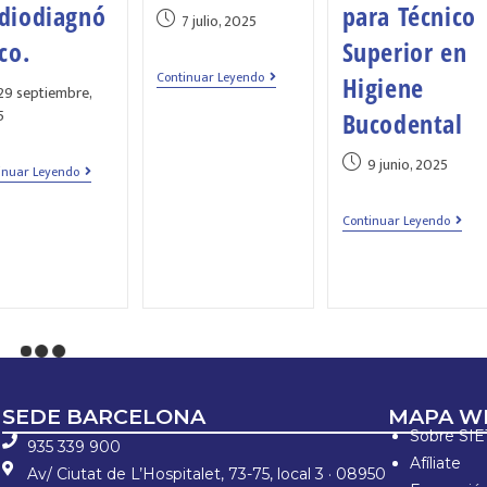
diodiagnó
para Técnico
7 julio, 2025
ico.
Superior en
Continuar Leyendo
Higiene
29 septiembre,
5
Bucodental
9 junio, 2025
inuar Leyendo
Continuar Leyendo
SEDE BARCELONA
MAPA W
Sobre SI
935 339 900
Afíliate
Av/ Ciutat de L’Hospitalet, 73-75, local 3 · 08950