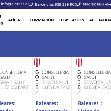
info@sietess.es
Madrid: 660 454
Barcelona: 935 339 900
E
AFÍLIATE
FORMACIÓN
LEGISLACIÓN
ACTUALID
SS
leares:
Baleares:
Baleares :