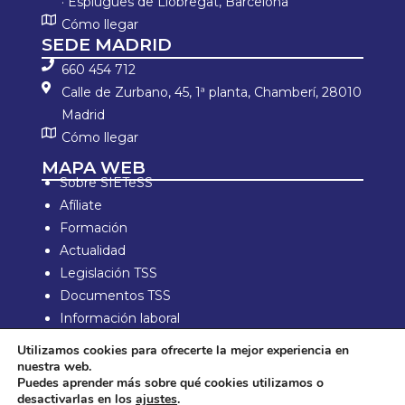
· Esplugues de Llobregat, Barcelona
Cómo llegar
SEDE MADRID
660 454 712
Calle de Zurbano, 45, 1ª planta, Chamberí, 28010
Madrid
Cómo llegar
MAPA WEB
Sobre SIETeSS
Afíliate
Formación
Actualidad
Legislación TSS
Documentos TSS
Información laboral
Zona de Socios
Utilizamos cookies para ofrecerte la mejor experiencia en
nuestra web.
Aviso Legal y política de privacidad
Puedes aprender más sobre qué cookies utilizamos o
Política de compra y devolución
desactivarlas en los
ajustes
.