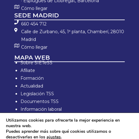
· Esplugues de Llobregat, Barcelona
Cómo llegar
SEDE MADRID
660 454 712
Calle de Zurbano, 45, 1ª planta, Chamberí, 28010
Madrid
Cómo llegar
MAPA WEB
Sobre SIETeSS
Afíliate
Formación
Actualidad
Legislación TSS
Documentos TSS
Información laboral
Zona de Socios
Utilizamos cookies para ofrecerte la mejor experiencia en
nuestra web.
Aviso Legal y política de privacidad
Puedes aprender más sobre qué cookies utilizamos o
Política de compra y devolución
desactivarlas en los
ajustes
.