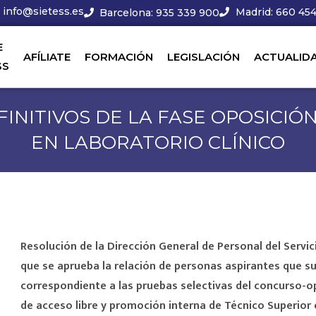
info@sietess.es
Madrid: 660 454
Barcelona: 935 339 900
E
AFÍLIATE
FORMACIÓN
LEGISLACIÓN
ACTUALID
SS
FINITIVOS DE LA FASE OPOSICIÓ
EN LABORATORIO CLÍNICO
Resolución de la Dirección General de Personal del Servic
que se aprueba la relación de personas aspirantes que su
correspondiente a las pruebas selectivas del concurso-op
de acceso libre y promoción interna de Técnico Superior e