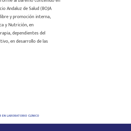
onforme al baremo contenido en
icio Andaluz de Salud (BOJA
libre y promoción interna,
ca y Nutrición, en
rapia, dependientes del
tivo, en desarrollo de las
R EN LABORATORIO CLÍNICO