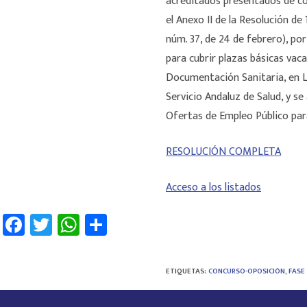
acreditados presentados de co
el Anexo II de la Resolución de
núm. 37, de 24 de febrero), po
para cubrir plazas básicas vac
Documentación Sanitaria, en L
Servicio Andaluz de Salud, y se
Ofertas de Empleo Público par
RESOLUCIÓN COMPLETA
Acceso a los listados
Fa
T
W
C
ce
wi
h
o
b
tt
at
m
ETIQUETAS
:
CONCURSO-OPOSICIÓN
,
FASE
o
er
sA
p