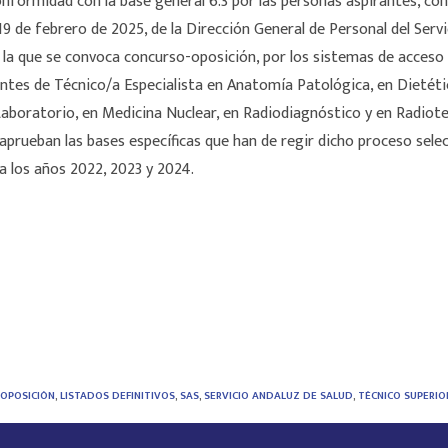
nformidad con la base general 6.3 por las personas aspirantes, c
 19 de febrero de 2025, de la Dirección General de Personal del Serv
r la que se convoca concurso-oposición, por los sistemas de acceso 
antes de Técnico/a Especialista en Anatomía Patológica, en Dietéti
aboratorio, en Medicina Nuclear, en Radiodiagnóstico y en Radiote
 aprueban las bases específicas que han de regir dicho proceso selec
a los años 2022, 2023 y 2024.
 OPOSICIÓN
,
LISTADOS DEFINITIVOS
,
SAS
,
SERVICIO ANDALUZ DE SALUD
,
TÉCNICO SUPERIO