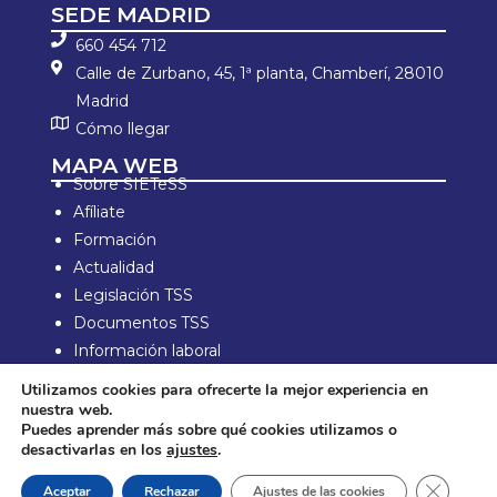
SEDE MADRID
660 454 712
Calle de Zurbano, 45, 1ª planta, Chamberí, 28010
Madrid
Cómo llegar
MAPA WEB
Sobre SIETeSS
Afíliate
Formación
Actualidad
Legislación TSS
Documentos TSS
Información laboral
Zona de Socios
Utilizamos cookies para ofrecerte la mejor experiencia en
nuestra web.
Aviso Legal y política de privacidad
Puedes aprender más sobre qué cookies utilizamos o
Política de compra y devolución
desactivarlas en los
ajustes
.
Política de Cookies
Cerrar e
Aceptar
Rechazar
Ajustes de las cookies