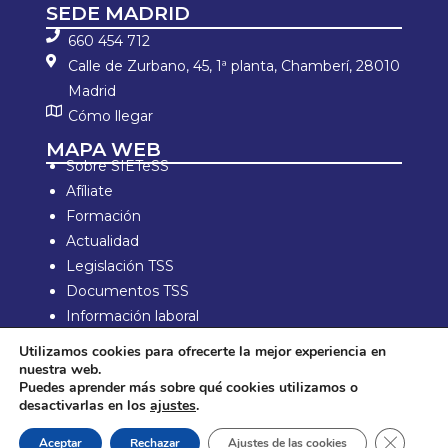
SEDE MADRID
660 454 712
Calle de Zurbano, 45, 1ª planta, Chamberí, 28010
Madrid
Cómo llegar
MAPA WEB
Sobre SIETeSS
Afíliate
Formación
Actualidad
Legislación TSS
Documentos TSS
Información laboral
Zona de Socios
Utilizamos cookies para ofrecerte la mejor experiencia en
nuestra web.
Aviso Legal y política de privacidad
Puedes aprender más sobre qué cookies utilizamos o
Política de compra y devolución
desactivarlas en los
ajustes
.
Política de Cookies
Cerrar e
Aceptar
Rechazar
Ajustes de las cookies