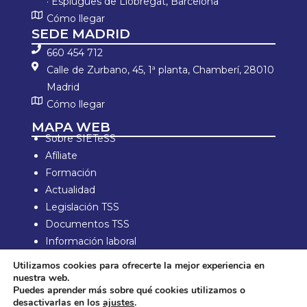
· Esplugues de Llobregat, Barcelona
Cómo llegar
SEDE MADRID
660 454 712
Calle de Zurbano, 45, 1ª planta, Chamberí, 28010
Madrid
Cómo llegar
MAPA WEB
Sobre SIETeSS
Afíliate
Formación
Actualidad
Legislación TSS
Documentos TSS
Información laboral
Zona de Socios
Utilizamos cookies para ofrecerte la mejor experiencia en
nuestra web.
Aviso Legal y política de privacidad
Puedes aprender más sobre qué cookies utilizamos o
Política de compra y devolución
desactivarlas en los
ajustes
.