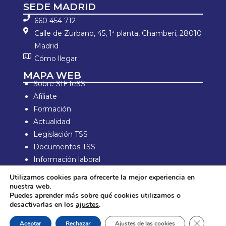
SEDE MADRID
660 454 712
Calle de Zurbano, 45, 1ª planta, Chamberí, 28010
Madrid
Cómo llegar
MAPA WEB
Sobre SIETeSS
Afíliate
Formación
Actualidad
Legislación TSS
Documentos TSS
Información laboral
Zona de Socios
Utilizamos cookies para ofrecerte la mejor experiencia en
nuestra web.
Aviso Legal y política de privacidad
Puedes aprender más sobre qué cookies utilizamos o
Política de compra y devolución
desactivarlas en los
ajustes
.
Política de Cookies
Cerrar e
Aceptar
Rechazar
Ajustes de las cookies