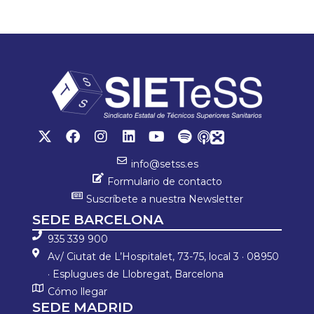
ok
p
ar
p
tir
info@setss.es
Formulario de contacto
Suscríbete a nuestra Newsletter
SEDE BARCELONA
935 339 900
Av/ Ciutat de L’Hospitalet, 73-75, local 3 · 08950
· Esplugues de Llobregat, Barcelona
Cómo llegar
SEDE MADRID