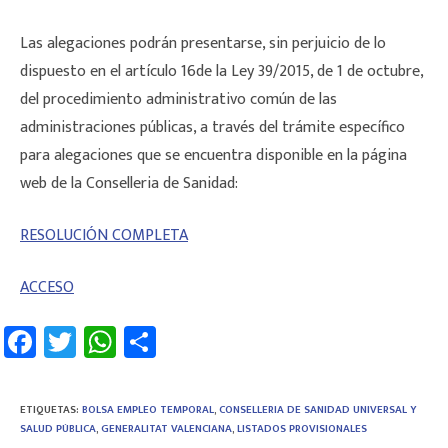
Las alegaciones podrán presentarse, sin perjuicio de lo
dispuesto en el artículo 16de la Ley 39/2015, de 1 de octubre,
del procedimiento administrativo común de las
administraciones públicas, a través del trámite específico
para alegaciones que se encuentra disponible en la página
web de la Conselleria de Sanidad:
RESOLUCIÓN COMPLETA
ACCESO
Fa
T
W
C
ce
wi
h
o
b
tt
at
m
ETIQUETAS
:
BOLSA EMPLEO TEMPORAL
,
CONSELLERIA DE SANIDAD UNIVERSAL Y
o
er
sA
p
SALUD PÚBLICA
,
GENERALITAT VALENCIANA
,
LISTADOS PROVISIONALES