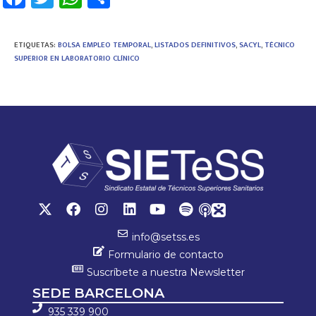
ce
wi
h
o
b
tt
at
m
ETIQUETAS
:
BOLSA EMPLEO TEMPORAL
,
LISTADOS DEFINITIVOS
,
SACYL
,
TÉCNICO
o
er
sA
p
SUPERIOR EN LABORATORIO CLÍNICO
ok
p
ar
p
tir
info@setss.es
Formulario de contacto
Suscríbete a nuestra Newsletter
SEDE BARCELONA
935 339 900