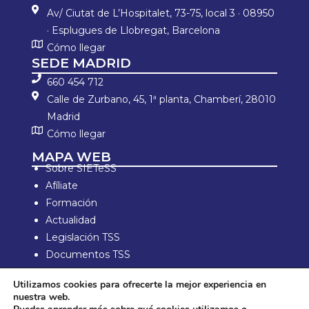
Av/ Ciutat de L’Hospitalet, 73-75, local 3 · 08950
· Esplugues de Llobregat, Barcelona
Cómo llegar
SEDE MADRID
660 454 712
Calle de Zurbano, 45, 1ª planta, Chamberí, 28010
Madrid
Cómo llegar
MAPA WEB
Sobre SIETeSS
Afíliate
Formación
Actualidad
Legislación TSS
Documentos TSS
Información laboral
Utilizamos cookies para ofrecerte la mejor experiencia en
Zona de Socios
nuestra web.