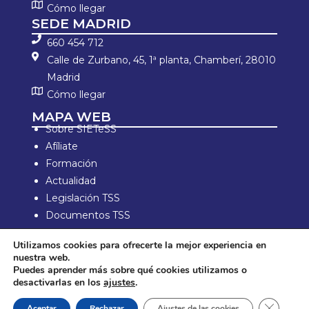
Cómo llegar
SEDE MADRID
660 454 712
Calle de Zurbano, 45, 1ª planta, Chamberí, 28010
Madrid
Cómo llegar
MAPA WEB
Sobre SIETeSS
Afíliate
Formación
Actualidad
Legislación TSS
Documentos TSS
Información laboral
Utilizamos cookies para ofrecerte la mejor experiencia en
Zona de Socios
nuestra web.
Puedes aprender más sobre qué cookies utilizamos o
Aviso Legal y política de privacidad
desactivarlas en los
ajustes
.
Política de compra y devolución
Política de Cookies
Cerrar e
Aceptar
Rechazar
Ajustes de las cookies