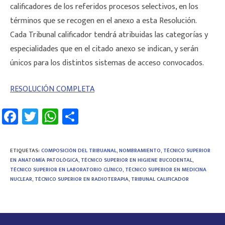
calificadores de los referidos procesos selectivos, en los
términos que se recogen en el anexo a esta Resolución.
Cada Tribunal calificador tendrá atribuidas las categorías y
especialidades que en el citado anexo se indican, y serán
únicos para los distintos sistemas de acceso convocados.
RESOLUCIÓN COMPLETA
Fa
T
W
C
ce
wi
h
o
b
tt
at
m
ETIQUETAS
:
COMPOSICIÓN DEL TRIBUANAL
,
NOMBRAMIENTO
,
TÉCNICO SUPERIOR
o
er
sA
p
EN ANATOMÍA PATOLÓGICA
,
TÉCNICO SUPERIOR EN HIGIENE BUCODENTAL
,
TÉCNICO SUPERIOR EN LABORATORIO CLÍNICO
,
TÉCNICO SUPERIOR EN MEDICINA
ok
p
ar
NUCLEAR
,
TÉCNICO SUPERIOR EN RADIOTERAPIA
,
TRIBUNAL CALIFICADOR
p
tir