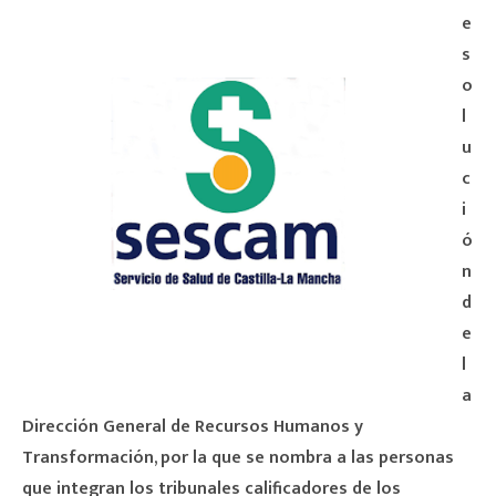
e
s
o
l
u
c
i
ó
n
d
e
l
a
Dirección General de Recursos Humanos y
Transformación, por la que se nombra a las personas
que integran los tribunales calificadores de los