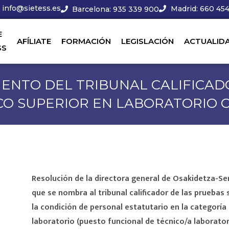
info@sietess.es
Madrid: 660 454
Barcelona: 935 339 900
E
AFÍLIATE
FORMACIÓN
LEGISLACIÓN
ACTUALID
SS
IENTO DEL TRIBUNAL CALIFICAD
CO SUPERIOR EN LABORATORIO C
Resolución de la directora general de Osakidetza-Ser
que se nombra al tribunal calificador de las pruebas 
la condición de personal estatutario en la categoría 
laboratorio (puesto funcional de técnico/a laborator