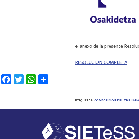
el anexo de la presente Resolu
RESOLUCIÓN COMPLETA
Fa
T
W
C
ce
wi
h
o
b
tt
at
m
ETIQUETAS
:
COMPOSICIÓN DEL TRIBUANA
o
er
sA
p
ok
p
ar
p
tir