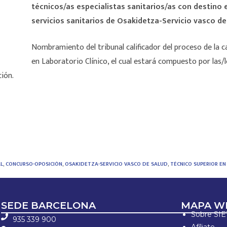
técnicos/as especialistas sanitarios/as con destino 
servicios sanitarios de Osakidetza-Servicio vasco de
Nombramiento del tribunal calificador del proceso de la 
en Laboratorio Clínico, el cual estará compuesto por las
ción.
L
,
CONCURSO-OPOSICIÓN
,
OSAKIDETZA-SERVICIO VASCO DE SALUD
,
TÉCNICO SUPERIOR EN
SEDE BARCELONA
MAPA W
Sobre SI
935 339 900
Afíliate