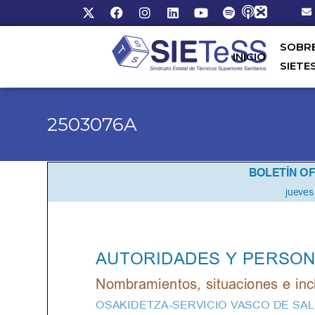
SOBR
INICIO
SIETE
2503076A