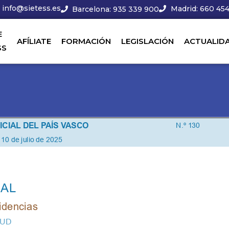
info@sietess.es
Madrid: 660 454
Barcelona: 935 339 900
E
AFÍLIATE
FORMACIÓN
LEGISLACIÓN
ACTUALID
SS