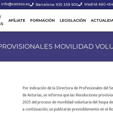
info@sietess.es
Madrid: 660 454
Barcelona: 935 339 900
E
AFÍLIATE
FORMACIÓN
LEGISLACIÓN
ACTUALID
SS
PROVISIONALES MOVILIDAD VOLU
Por indicación de la Directora de Profesionales del Se
de Asturias, se informa que las Resoluciones provision
2025 del proceso de movilidad voluntaria del Sespa de
a continuación, se publicarán previsiblemente en el 