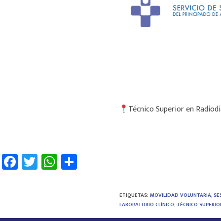
Técnico Superior en Radiod
Fa
T
W
C
ce
wi
h
o
b
tt
at
m
ETIQUETAS
:
MOVILIDAD VOLUNTARIA
,
SE
o
er
sA
p
LABORATORIO CLÍNICO
,
TÉCNICO SUPERIO