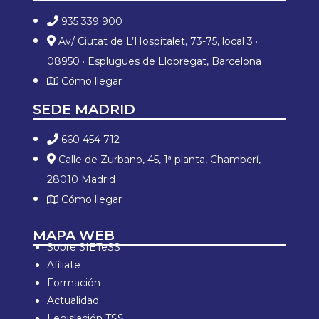
935 339 900
Av/ Ciutat de L’Hospitalet, 73-75, local 3 ·
08950 · Esplugues de Llobregat, Barcelona
Cómo llegar
SEDE MADRID
660 454 712
Calle de Zurbano, 45, 1ª planta, Chamberí,
28010 Madrid
Cómo llegar
MAPA WEB
Sobre SIETeSS
Afíliate
Formación
Actualidad
Legislación TSS