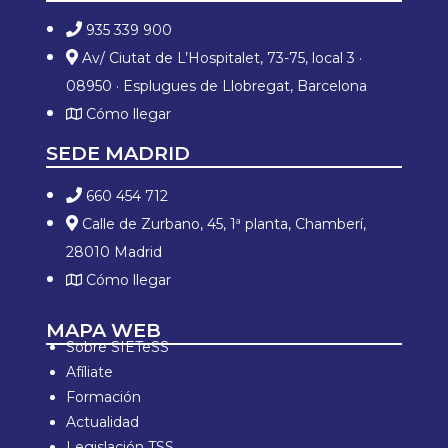
935 339 900
Av/ Ciutat de L’Hospitalet, 73-75, local 3 ·
08950 · Esplugues de Llobregat, Barcelona
Cómo llegar
SEDE MADRID
660 454 712
Calle de Zurbano, 45, 1ª planta, Chamberí,
28010 Madrid
Cómo llegar
MAPA WEB
Sobre SIETeSS
Afíliate
Formación
Actualidad
Legislación TSS