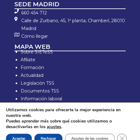
SEDE MADRID
660 454 712
Calle de Zurbano, 45, 1ª planta, Chamberí, 28010
Madrid
Cómo llegar
MAPA WEB
Sobre SIETeSS
Afíliate
Formación
Actualidad
Legislación TSS
Documentos TSS
Información laboral
Zona de Socios
Utilizamos cookies para ofrecerte la mejor experiencia en
nuestra web.
Aviso Legal y política de privacidad
Puedes aprender más sobre qué cookies utilizamos o
Política de compra y devolución
desactivarlas en los
ajustes
.
Política de Cookies
Cerrar e
Aceptar
Rechazar
Ajustes de las cookies