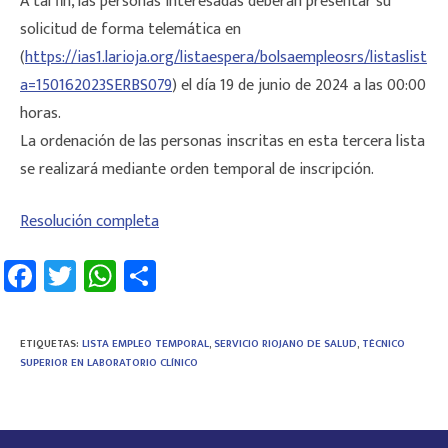
A tal fin, las personas interesadas deberán presentar su
solicitud de forma telemática en
(
https://ias1.larioja.org/listaespera/bolsaempleosrs/listaslist
a=150162023SERBS079
) el día 19 de junio de 2024 a las 00:00
horas.
La ordenación de las personas inscritas en esta tercera lista
se realizará mediante orden temporal de inscripción.
Resolución completa
Fa
T
W
C
ce
wi
h
o
b
tt
at
m
ETIQUETAS
:
LISTA EMPLEO TEMPORAL
,
SERVICIO RIOJANO DE SALUD
,
TÉCNICO
o
er
sA
p
SUPERIOR EN LABORATORIO CLÍNICO
ok
p
ar
p
tir