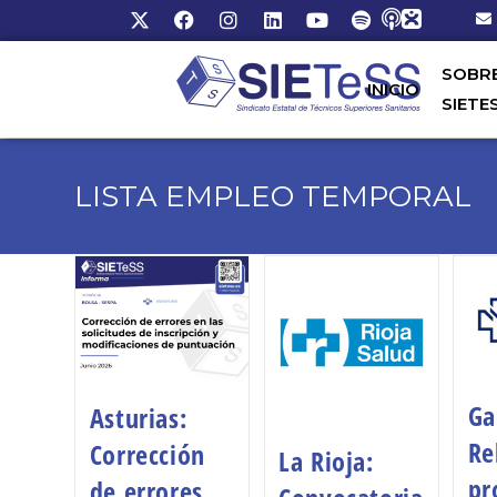
SOBR
INICIO
SIETE
LISTA EMPLEO TEMPORAL
Ga
Asturias:
Re
Corrección
La Rioja:
pr
de errores