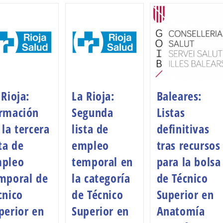
 Rioja:
La Rioja:
Baleares:
rmación
Segunda
Listas
 la tercera
lista de
definitivas
sta de
empleo
tras recursos
pleo
temporal en
para la bolsa
mporal de
la categoría
de Técnico
cnico
de Técnico
Superior en
perior en
Superior en
Anatomía