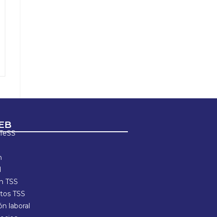
EB
ETeSS
n
d
ón TSS
os TSS
n laboral