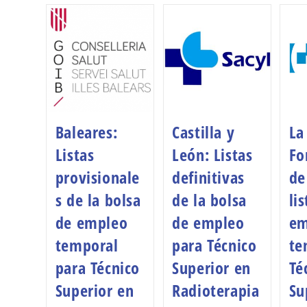
Baleares:
Castilla y
La
Listas
León: Listas
Fo
provisionale
definitivas
de
s de la bolsa
de la bolsa
li
de empleo
de empleo
em
temporal
para Técnico
te
para Técnico
Superior en
Té
Superior en
Radioterapia
Su