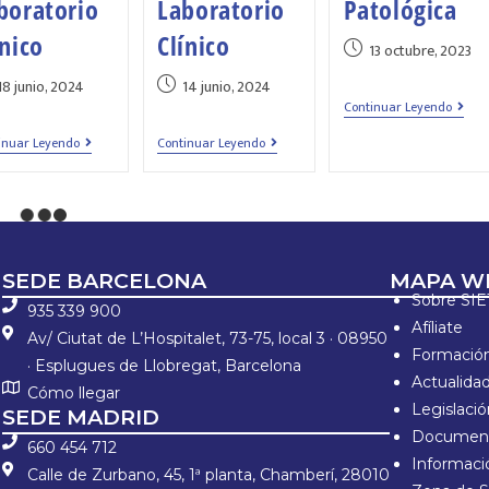
boratorio
Laboratorio
Patológica
ínico
Clínico
13 octubre, 2023
18 junio, 2024
14 junio, 2024
Continuar Leyendo
inuar Leyendo
Continuar Leyendo
SEDE BARCELONA
MAPA W
Sobre SI
935 339 900
Afíliate
Av/ Ciutat de L’Hospitalet, 73-75, local 3 · 08950
Formació
· Esplugues de Llobregat, Barcelona
Actualida
Cómo llegar
Legislaci
SEDE MADRID
Document
660 454 712
Informació
Calle de Zurbano, 45, 1ª planta, Chamberí, 28010