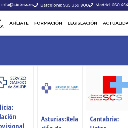
info@sietess.es
Madrid: 660 454
Barcelona: 935 339 900
E
AFÍLIATE
FORMACIÓN
LEGISLACIÓN
ACTUALID
SS
licia:
lación
Asturias:Rela
Cantabria:
ovisional