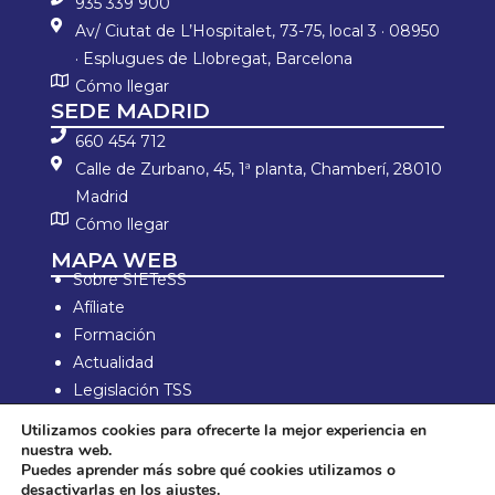
935 339 900
Av/ Ciutat de L’Hospitalet, 73-75, local 3 · 08950
· Esplugues de Llobregat, Barcelona
Cómo llegar
SEDE MADRID
660 454 712
Calle de Zurbano, 45, 1ª planta, Chamberí, 28010
Madrid
Cómo llegar
MAPA WEB
Sobre SIETeSS
Afíliate
Formación
Actualidad
Legislación TSS
Documentos TSS
Utilizamos cookies para ofrecerte la mejor experiencia en
Información laboral
nuestra web.
Puedes aprender más sobre qué cookies utilizamos o
Zona de Socios
desactivarlas en los
ajustes
.