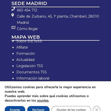
SEDE MADRID
660 454 712
Calle de Zurbano, 45, 1ª planta, Chamberí, 28010
Madrid
Cómo llegar
MAPA WEB
Sobre SIETeSS
Afíliate
Formación
Actualidad
Legislación TSS
Documentos TSS
Información laboral
Zona de Socios
Utilizamos cookies para ofrecerte la mejor experiencia en
nuestra web.
Aviso Legal y política de privacidad
Puedes aprender más sobre qué cookies utilizamos o
Política de compra y devolución
desactivarlas en los
ajustes
.
Política de Cookies
Cerrar e
Aceptar
Rechazar
Ajustes de las cookies