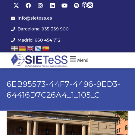
info@sietess.es
Barcelona: 935 339 900
Madrid: 660 454 712
Menú
6EB95573-44F7-4496-9ED3-
64416D7C26A4_1_105_C