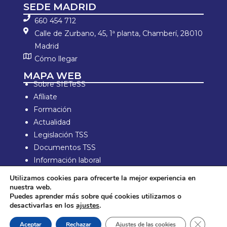
SEDE MADRID
660 454 712
Calle de Zurbano, 45, 1ª planta, Chamberí, 28010
Madrid
Cómo llegar
MAPA WEB
Sobre SIETeSS
Afíliate
Formación
Actualidad
Legislación TSS
Documentos TSS
Información laboral
Zona de Socios
Utilizamos cookies para ofrecerte la mejor experiencia en
nuestra web.
Aviso Legal y política de privacidad
Puedes aprender más sobre qué cookies utilizamos o
Política de compra y devolución
desactivarlas en los
ajustes
.
Política de Cookies
Cerrar e
Aceptar
Rechazar
Ajustes de las cookies