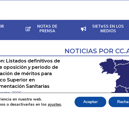
OR
NOTAS DE
SIETeSS EN LOS
PRENSA
MEDIOS
NOTICIAS POR CC.
n: Listados definitivos de
se oposición y periodo de
ación de méritos para
co Superior en
entación Sanitarias
gosto, 2026
riencia en nuestra web.
Aceptar
Recha
ución del Tribunal de la
os o desactivarlas en los
ajustes
.
oría de Técnico/a Superior
cumentación Sanitaria del
so selectivo …