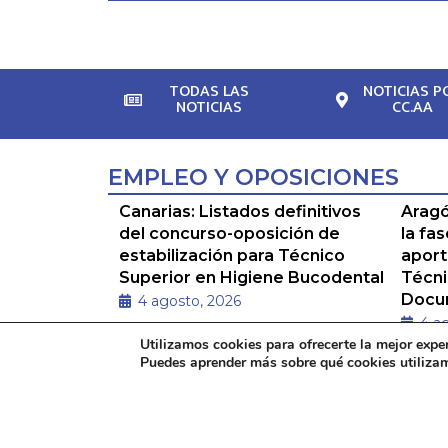
TODAS LAS
NOTICIAS P
NOTICIAS
CC.AA
EMPLEO Y OPOSICIONES
Canarias: Listados definitivos
Aragó
del concurso-oposición de
la fa
estabilización para Técnico
aport
Superior en Higiene Bucodental
Técni
Docum
4 agosto, 2026
4 a
Resolución de la Dirección
Utilizamos cookies para ofrecerte la mejor expe
Resol
General de Recursos Humanos
Puedes aprender más sobre qué cookies utilizam
categ
del Servicio Canario de la Salud,
en Do
que …
proce