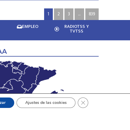
1
2
3
…
839
EMPLEO
RADIOTSS Y
TVTSS
AA
Cerrar el banner de cook
zar
Ajustes de las cookies