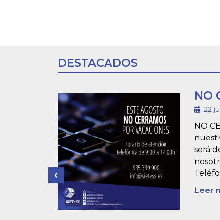
DESTACADOS
NO 
TAPA
22 ju
NO CE
nuestr
será d
voz ante 19
nosotr
sencia de
Teléfo
icos
Leer 
ales del