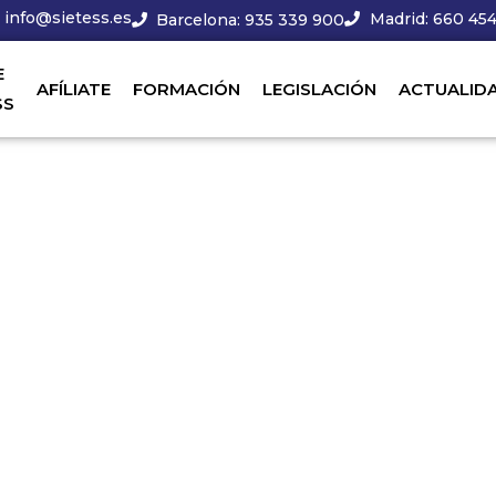
info@sietess.es
Madrid: 660 454
Barcelona: 935 339 900
E
AFÍLIATE
FORMACIÓN
LEGISLACIÓN
ACTUALID
SS